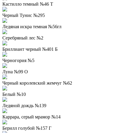
Кастилло темный №46 Т
Черный Тунис №295
Ледяная искра темная №56гл
Серебряный лес №2
Бриллиант черный №401 Б
Черногория №5
Луна №99 О
Черный королевский жемчуг №62
Белый №10
Ледяной дождь №139
Каррара, серый мрамор №14
Берилл голубой №157 Г