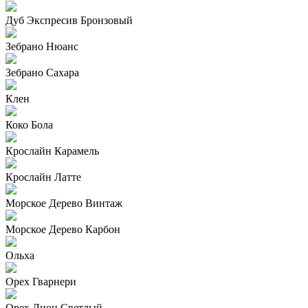
Дуб Экспресив Бронзовый
Зебрано Нюанс
Зебрано Сахара
Клен
Коко Бола
Крослайн Карамель
Крослайн Латте
Морское Дерево Винтаж
Морское Дерево Карбон
Ольха
Орех Гварнери
Орех Лион Светлый