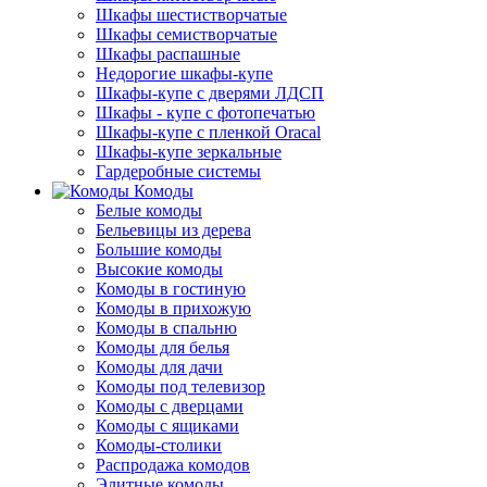
Шкафы шестистворчатые
Шкафы семистворчатые
Шкафы распашные
Недорогие шкафы-купе
Шкафы-купе с дверями ЛДСП
Шкафы - купе с фотопечатью
Шкафы-купе с пленкой Oracal
Шкафы-купе зеркальные
Гардеробные системы
Комоды
Белые комоды
Бельевицы из дерева
Большие комоды
Высокие комоды
Комоды в гостиную
Комоды в прихожую
Комоды в спальню
Комоды для белья
Комоды для дачи
Комоды под телевизор
Комоды с дверцами
Комоды с ящиками
Комоды-столики
Распродажа комодов
Элитные комоды