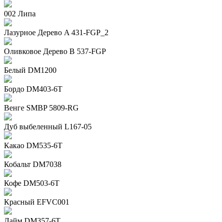
002 Липа
Лазурное Дерево A 431-FGP_2
Оливковое Дерево B 537-FGP
Белый DM1200
Бордо DM403-6T
Венге SMBP 5809-RG
Дуб выбеленный L167-05
Какао DM535-6T
Кобальт DM7038
Кофе DM503-6T
Красный EFVC001
Лайм DM357-6T