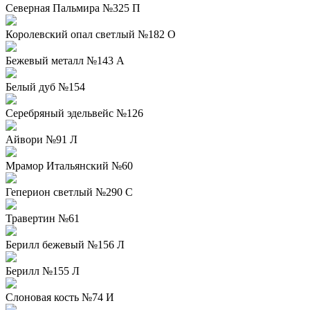
Северная Пальмира №325 П
Королевский опал светлый №182 О
Бежевый металл №143 А
Белый дуб №154
Серебряный эдельвейс №126
Айвори №91 Л
Мрамор Итальянский №60
Геперион светлый №290 С
Травертин №61
Берилл бежевый №156 Л
Берилл №155 Л
Слоновая кость №74 И