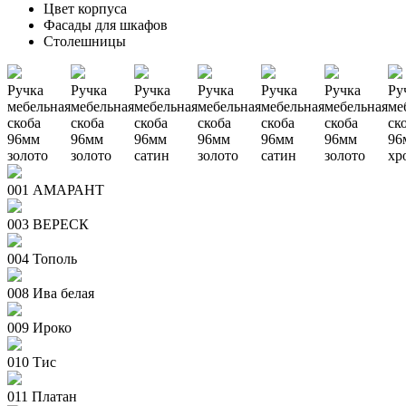
Цвет корпуса
Фасады для шкафов
Столешницы
Ручка
Ручка
Ручка
Ручка
Ручка
Ручка
Ру
мебельная
мебельная
мебельная
мебельная
мебельная
мебельная
ме
скоба
скоба
скоба
скоба
скоба
скоба
ск
96мм
96мм
96мм
96мм
96мм
96мм
96
золото
золото
сатин
золото
сатин
золото
хр
001 АМАРАНТ
003 ВЕРЕСК
004 Тополь
008 Ива белая
009 Ироко
010 Тис
011 Платан