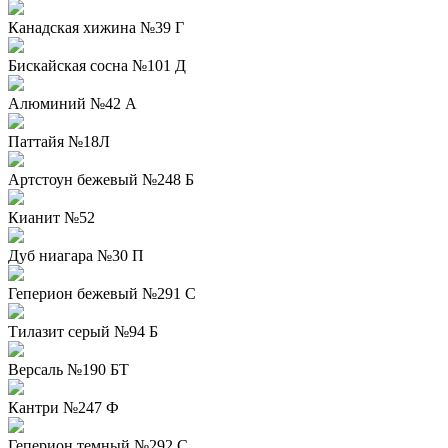
Канадская хижина №39 Г
Бискайская сосна №101 Д
Алюминий №42 А
Паттайя №18Л
Артстоун бежевый №248 Б
Кианит №52
Дуб ниагара №30 П
Геперион бежевый №291 С
Тилазит серый №94 Б
Версаль №190 БТ
Кантри №247 Ф
Геперион темный №292 С