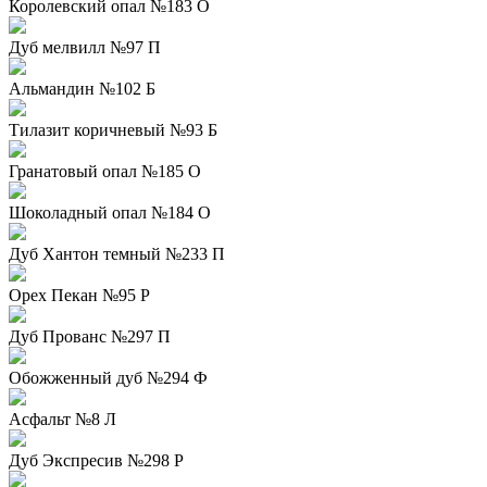
Королевский опал №183 О
Дуб мелвилл №97 П
Альмандин №102 Б
Тилазит коричневый №93 Б
Гранатовый опал №185 О
Шоколадный опал №184 О
Дуб Хантон темный №233 П
Орех Пекан №95 Р
Дуб Прованс №297 П
Обожженный дуб №294 Ф
Асфальт №8 Л
Дуб Экспресив №298 Р