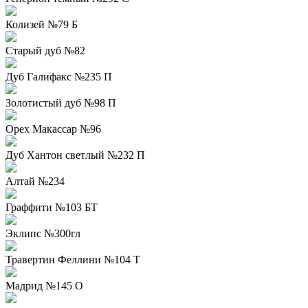
Колизей №79 Б
Старый дуб №82
Дуб Галифакс №235 П
Золотистый дуб №98 П
Орех Макассар №96
Дуб Хантон светлый №232 П
Алтай №234
Граффити №103 БТ
Эклипс №300гл
Травертин Феллини №104 Т
Мадрид №145 О