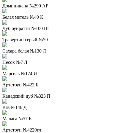
Доминикана №299 АР
Белая метель №40 К
Дуб бунратти №100 Ш
Травертин серый №59
Сахара белая №130 Л
Песок №7 Л
Марсель №174 И
Артстоун №422 Б
Канадский дуб №323 П
Вяз №146 Д
Малага №57 Б
Артстоун №4220гл