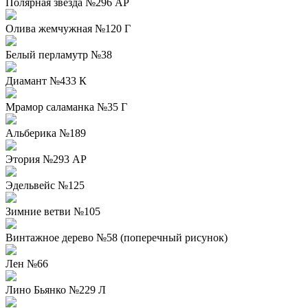
Полярная звезда №296 АР
Олива жемчужная №120 Г
Белый перламутр №38
Диамант №433 К
Мрамор саламанка №35 Г
Альберика №189
Этория №293 АР
Эдельвейс №125
Зимние ветви №105
Винтажное дерево №58 (поперечный рисунок)
Лен №66
Лино Бьянко №229 Л